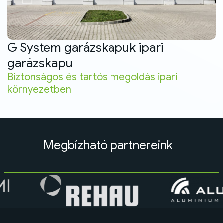
G System garázskapuk ipari
garázskapu
Biztonságos és tartós megoldás ipari
környezetben
Megbízható partnereink