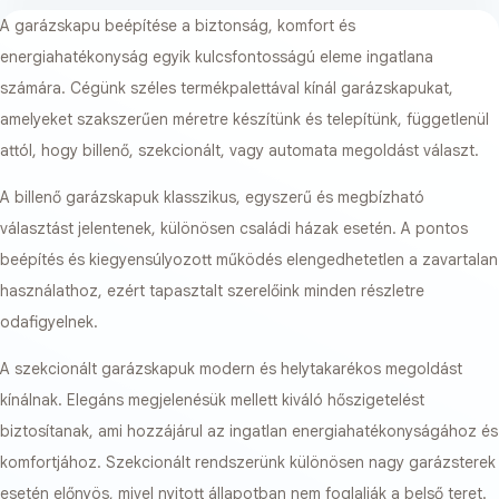
A garázskapu beépítése a biztonság, komfort és
energiahatékonyság egyik kulcsfontosságú eleme ingatlana
számára. Cégünk széles termékpalettával kínál garázskapukat,
amelyeket szakszerűen méretre készítünk és telepítünk, függetlenül
attól, hogy billenő, szekcionált, vagy automata megoldást választ.
A billenő garázskapuk klasszikus, egyszerű és megbízható
választást jelentenek, különösen családi házak esetén. A pontos
beépítés és kiegyensúlyozott működés elengedhetetlen a zavartalan
használathoz, ezért tapasztalt szerelőink minden részletre
odafigyelnek.
A szekcionált garázskapuk modern és helytakarékos megoldást
kínálnak. Elegáns megjelenésük mellett kiváló hőszigetelést
biztosítanak, ami hozzájárul az ingatlan energiahatékonyságához és
komfortjához. Szekcionált rendszerünk különösen nagy garázsterek
esetén előnyös, mivel nyitott állapotban nem foglalják a belső teret.