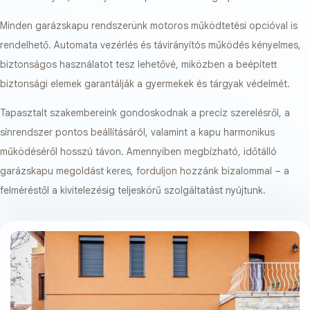
Minden garázskapu rendszerünk motoros működtetési opcióval is
rendelhető. Automata vezérlés és távirányítós működés kényelmes,
biztonságos használatot tesz lehetővé, miközben a beépített
biztonsági elemek garantálják a gyermekek és tárgyak védelmét.
Tapasztalt szakembereink gondoskodnak a precíz szerelésről, a
sínrendszer pontos beállításáról, valamint a kapu harmonikus
működéséről hosszú távon. Amennyiben megbízható, időtálló
garázskapu megoldást keres, forduljon hozzánk bizalommal – a
felméréstől a kivitelezésig teljeskörű szolgáltatást nyújtunk.